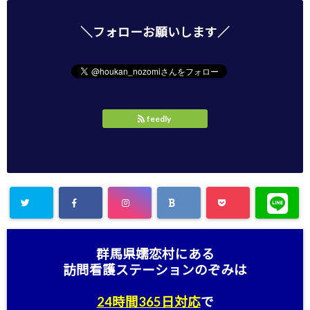
＼フォローお願いします／
feedly
群馬県嬬恋村にある
訪問看護ステーション
のぞみは
24時間365日対応
で