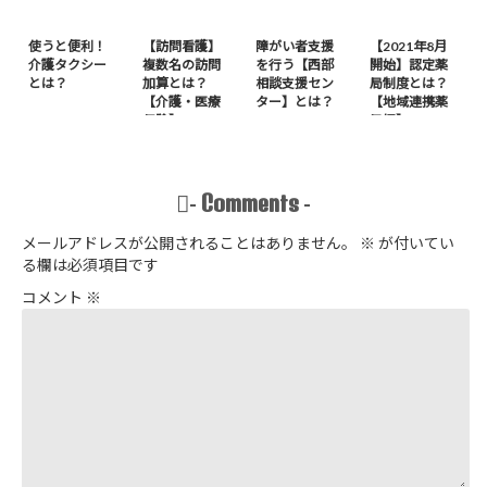
使うと便利！
【訪問看護】
障がい者支援
【2021年8月
介護タクシー
複数名の訪問
を行う【西部
開始】認定薬
とは？
加算とは？
相談支援セン
局制度とは？
【介護・医療
ター】とは？
【地域連携薬
保険】
局編】
Comments
-
-
メールアドレスが公開されることはありません。
※
が付いてい
る欄は必須項目です
コメント
※