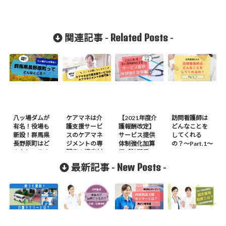
Related Posts
関連記事 -
-
八ッ場ダムが
ケアマネは介
【2021年度介
訪問看護師は
有名！役場も
護支援サービ
護報酬改定】
どんなことを
新設！群馬県
スのケアマネ
サービス提供
してくれる
長野原町はど
ジメントの専
体制強化加算
の？〜Part.1〜
んなところ？
門家！嬬恋村
編【訪問看
のケアマネの
護】
New Posts
最新記事 -
-
事も知りた
い！