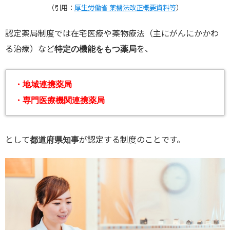
（引用：
厚生労働省 薬機法改正概要資料等
）
認定薬局制度では在宅医療や薬物療法（主にがんにかかわ
る治療）など
を、
特定の機能をもつ薬局
・地域連携薬局
・専門医療機関連携薬局
として
が認定する制度のことです。
都道府県知事