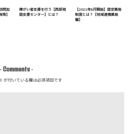
訪問加
障がい者支援を行う【西部相
【2021年8月開始】認定薬局
保険】
談支援センター】とは？
制度とは？【地域連携薬局
編】
Comments
-
-
※
が付いている欄は必須項目です