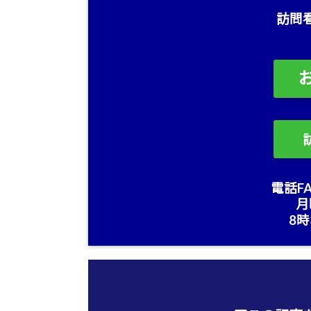
訪問
電話FA
月
8時