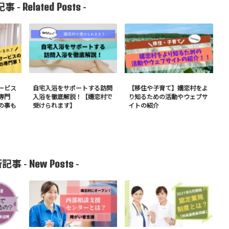
Related Posts
事 -
-
ービス
自宅入浴をサポートする訪問
【移住や子育て】嬬恋村をよ
専門
入浴を徹底解説！【嬬恋村で
り知るための活動やウェブサ
の事も
受けられます】
イトの紹介
New Posts
記事 -
-