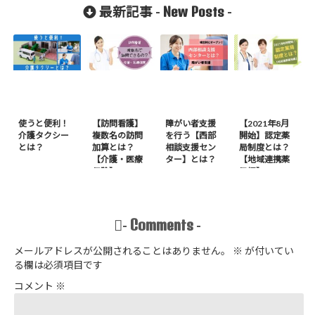
ます】
New Posts
最新記事 -
-
使うと便利！
【訪問看護】
障がい者支援
【2021年8月
介護タクシー
複数名の訪問
を行う【西部
開始】認定薬
とは？
加算とは？
相談支援セン
局制度とは？
【介護・医療
ター】とは？
【地域連携薬
保険】
局編】
Comments
-
-
メールアドレスが公開されることはありません。
※
が付いてい
る欄は必須項目です
コメント
※