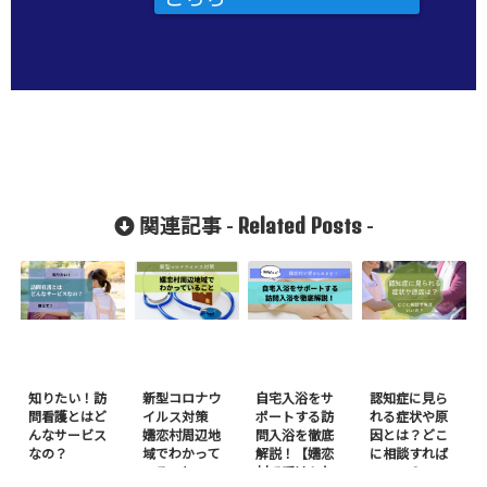
Related Posts
関連記事 -
-
知りたい！訪
新型コロナウ
自宅入浴をサ
認知症に見ら
問看護とはど
イルス対策
ポートする訪
れる症状や原
んなサービス
嬬恋村周辺地
問入浴を徹底
因とは？どこ
なの？
域でわかって
解説！【嬬恋
に相談すれば
いること
村で受けられ
いいの？