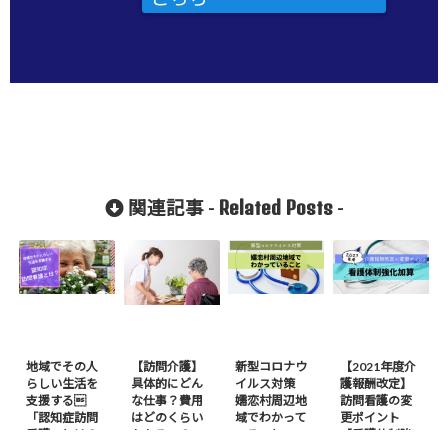
Related Posts
関連記事 -
-
地域でその人
【訪問介護】
新型コロナウ
【2021年度介
らしい生活を
具体的にどん
イルス対策
護報酬改定】
支援する
な仕事？費用
嬬恋村周辺地
訪問看護の変
「認知症訪問
はどのくらい
域でわかって
更ポイント
看護」とは？
かかるの？
いること
【看護体制強