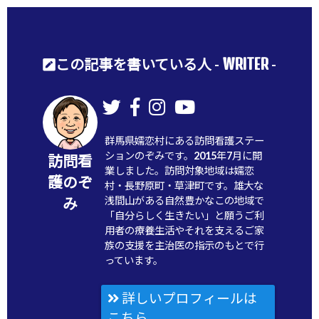
WRITER
この記事を書いている人 -
-
群馬県嬬恋村にある訪問看護ステー
ションのぞみです。2015年7月に開
訪問看
業しました。訪問対象地域は嬬恋
護のぞ
村・長野原町・草津町です。雄大な
浅間山がある自然豊かなこの地域で
み
「自分らしく生きたい」と願うご利
用者の療養生活やそれを支えるご家
族の支援を主治医の指示のもとで行
っています。
詳しいプロフィールは
こちら