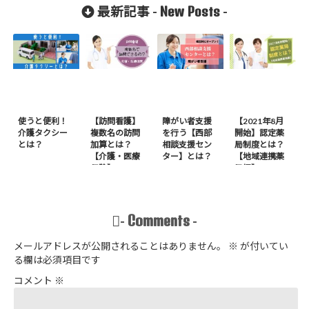
化加算】
New Posts
最新記事 -
-
使うと便利！
【訪問看護】
障がい者支援
【2021年8月
介護タクシー
複数名の訪問
を行う【西部
開始】認定薬
とは？
加算とは？
相談支援セン
局制度とは？
【介護・医療
ター】とは？
【地域連携薬
保険】
局編】
Comments
-
-
メールアドレスが公開されることはありません。
※
が付いてい
る欄は必須項目です
コメント
※