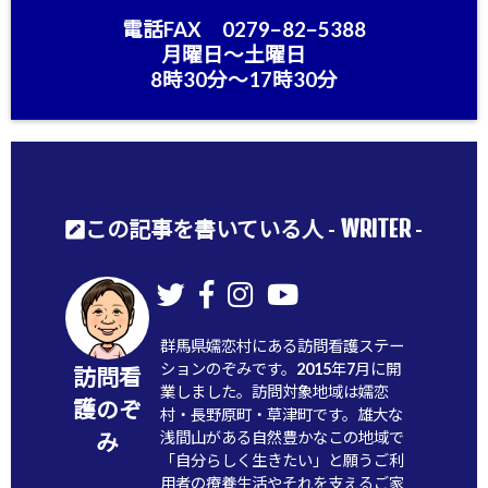
電話FAX 0279−82−5388
月曜日〜土曜日
8時30分〜17時30分
WRITER
この記事を書いている人 -
-
群馬県嬬恋村にある訪問看護ステー
ションのぞみです。2015年7月に開
訪問看
業しました。訪問対象地域は嬬恋
護のぞ
村・長野原町・草津町です。雄大な
浅間山がある自然豊かなこの地域で
み
「自分らしく生きたい」と願うご利
用者の療養生活やそれを支えるご家