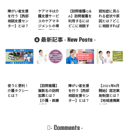
障がい者支援
ケアマネは介
【訪問看護Q＆
認知症に見ら
を行う【西部
護支援サービ
A】訪問看護を
れる症状や原
相談支援セン
スのケアマネ
利用するには
因とは？どこ
ター】とは？
ジメントの専
どこに相談す
に相談すれば
門家！嬬恋村
ればいいの？
いいの？
のケアマネの
New Posts
最新記事 -
-
事も知りた
い！
使うと便利！
【訪問看護】
障がい者支援
【2021年8月
介護タクシー
複数名の訪問
を行う【西部
開始】認定薬
とは？
加算とは？
相談支援セン
局制度とは？
【介護・医療
ター】とは？
【地域連携薬
保険】
局編】
Comments
-
-