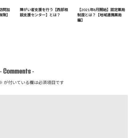
訪問加
障がい者支援を行う【西部相
【2021年8月開始】認定薬局
保険】
談支援センター】とは？
制度とは？【地域連携薬局
編】
Comments
-
-
※
が付いている欄は必須項目です