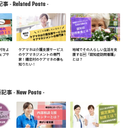
Related Posts
事 -
-
村をよ
ケアマネは介護支援サービス
地域でその人らしい生活を支
ェブサ
のケアマネジメントの専門
援する「認知症訪問看護」
家！嬬恋村のケアマネの事も
とは？
知りたい！
New Posts
記事 -
-