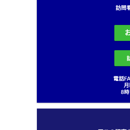
訪問
電話FA
月
8時