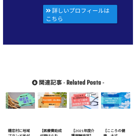
詳しいプロフィールは
こちら
Related Posts
関連記事 -
-
嬬恋村に地域
【医療費助成
【2021年度介
【こころの健
ブランド米が
が受けられ
護報酬改定】
康、大丈