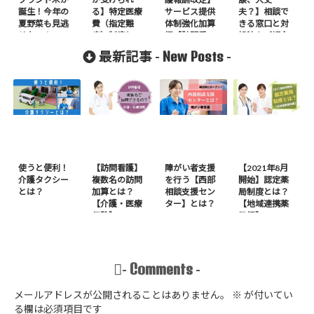
誕生！今年の
る】特定医療
サービス提供
夫？】相談で
夏野菜も見逃
費（指定難
体制強化加算
きる窓口と対
せない！
病）制度と
編【訪問看
処法をご紹介
は？
護】
New Posts
最新記事 -
-
使うと便利！
【訪問看護】
障がい者支援
【2021年8月
介護タクシー
複数名の訪問
を行う【西部
開始】認定薬
とは？
加算とは？
相談支援セン
局制度とは？
【介護・医療
ター】とは？
【地域連携薬
保険】
局編】
Comments
-
-
メールアドレスが公開されることはありません。
※
が付いてい
る欄は必須項目です