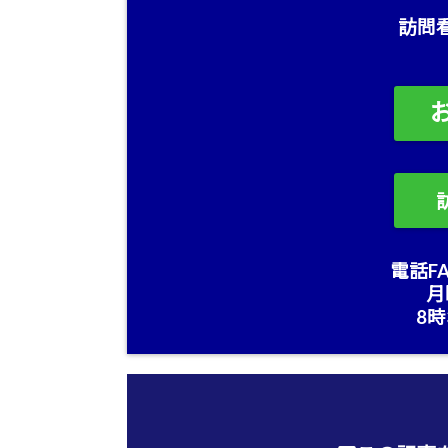
訪問
電話FA
月
8時