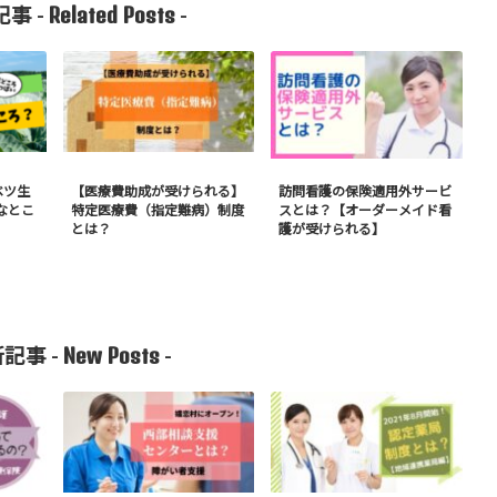
Related Posts
事 -
-
ベツ生
【医療費助成が受けられる】
訪問看護の保険適用外サービ
なとこ
特定医療費（指定難病）制度
スとは？【オーダーメイド看
とは？
護が受けられる】
New Posts
記事 -
-