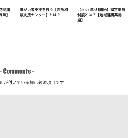
訪問加
障がい者支援を行う【西部相
【2021年8月開始】認定薬局
保険】
談支援センター】とは？
制度とは？【地域連携薬局
編】
Comments
-
-
※
が付いている欄は必須項目です