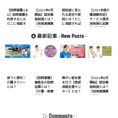
【訪問看護Q＆
【2021年8月
認知症に見ら
【2021年度介
A】訪問看護を
開始】認定薬
れる症状や原
護報酬改定】
利用するには
局制度とは？
因とは？どこ
サービス提供
どこに相談す
【地域連携薬
に相談すれば
体制強化加算
ればいいの？
局編】
いいの？
編【訪問看
護】
New Posts
最新記事 -
-
使うと便利！
【訪問看護】
障がい者支援
【2021年8月
介護タクシー
複数名の訪問
を行う【西部
開始】認定薬
とは？
加算とは？
相談支援セン
局制度とは？
【介護・医療
ター】とは？
【地域連携薬
保険】
局編】
Comments
-
-