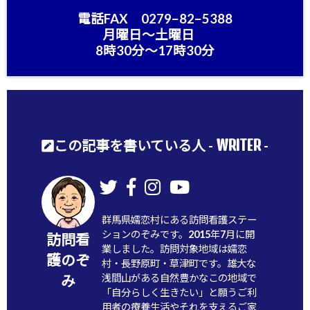
電話FAX 0279−82−5388
月曜日〜土曜日
8時30分〜17時30分
WRITER
この記事を書いている人 -
-
群馬県嬬恋村にある訪問看護ステー
ションのぞみです。2015年7月に開
訪問看
業しました。訪問対象地域は嬬恋
護のぞ
村・長野原町・草津町です。雄大な
浅間山がある自然豊かなこの地域で
み
「自分らしく生きたい」と願うご利
用者の療養生活やそれを支えるご家