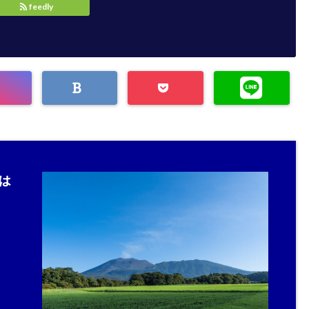
feedly
は
。