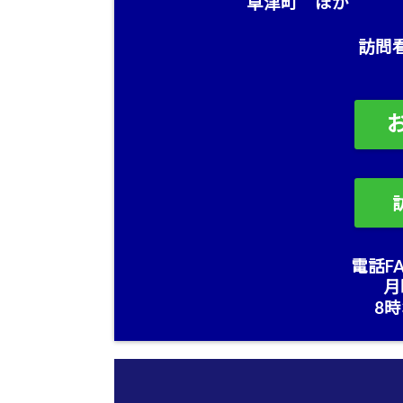
草津町 ほか
訪問
電話FA
月
8時