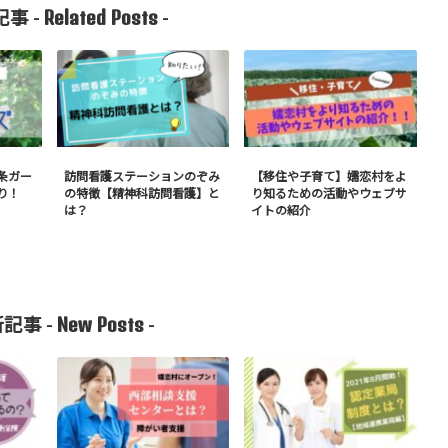
Related Posts
事 -
-
条ガー
訪問看護ステーションのぞみ
【移住や子育て】嬬恋村をよ
り！
の特徴【精神科訪問看護】と
り知るための活動やウェブサ
は？
イトの紹介
New Posts
記事 -
-