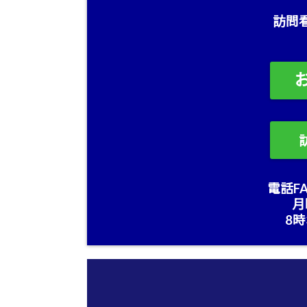
訪問
電話FA
月
8時