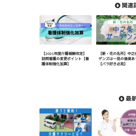
関連記
【2021年度介護報酬改定】
【新・花の名所】中之
訪問看護の変更ポイント【看
デンズは一見の価値あ
護体制強化加算】
【バラ好き必見】
最新