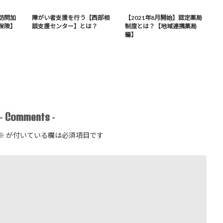
訪問加
障がい者支援を行う【西部相
【2021年8月開始】認定薬局
保険】
談支援センター】とは？
制度とは？【地域連携薬局
編】
Comments
-
-
※
が付いている欄は必須項目です