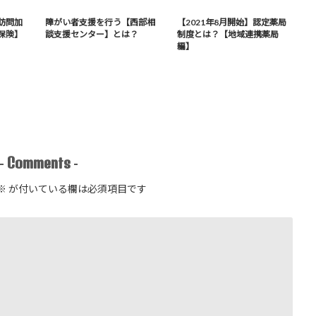
訪問加
障がい者支援を行う【西部相
【2021年8月開始】認定薬局
保険】
談支援センター】とは？
制度とは？【地域連携薬局
編】
Comments
-
-
※
が付いている欄は必須項目です