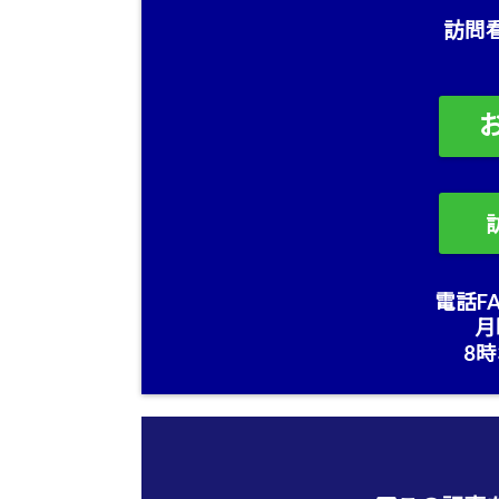
訪問
電話FA
月
8時