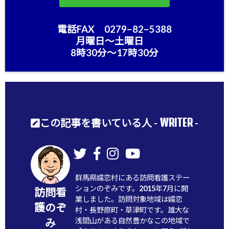
電話FAX 0279−82−5388
月曜日〜土曜日
8時30分〜17時30分
WRITER
この記事を書いている人 -
-
群馬県嬬恋村にある訪問看護ステー
ションのぞみです。2015年7月に開
訪問看
業しました。訪問対象地域は嬬恋
護のぞ
村・長野原町・草津町です。雄大な
浅間山がある自然豊かなこの地域で
み