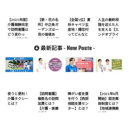
【2021年度】
【新・花の名
【全国1位】夏
人生の最終段
介護報酬改定
所】中之条ガ
秋キャベツ生
階を迎えた人
で訪問看護は
ーデンズは一
産地！嬬恋村
を支える【エ
どう変わっ
見の価値あ
ってどんなと
ンドオブライ
た？【機能強
り！【バラ好
ころ？
フ・ケア】と
化編】
き必見】
は？
New Posts
最新記事 -
-
使うと便利！
【訪問看護】
障がい者支援
【2021年8月
介護タクシー
複数名の訪問
を行う【西部
開始】認定薬
とは？
加算とは？
相談支援セン
局制度とは？
【介護・医療
ター】とは？
【地域連携薬
保険】
局編】