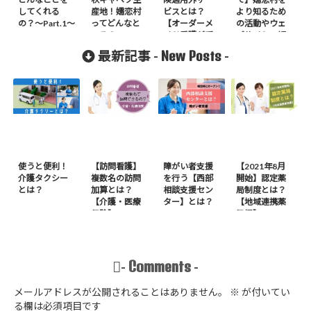
してくれる
産地！嬬恋村
ビスとは？
より知るため
の？〜Part.1〜
ってどんなと
【オーダーメ
の活動やウェ
ころ？
イド看護が受
ブサイトの紹
けられる】
介
New Posts
最新記事 -
-
使うと便利！
【訪問看護】
障がい者支援
【2021年8月
介護タクシー
複数名の訪問
を行う【西部
開始】認定薬
とは？
加算とは？
相談支援セン
局制度とは？
【介護・医療
ター】とは？
【地域連携薬
保険】
局編】
Comments
-
-
メールアドレスが公開されることはありません。
※
が付いてい
る欄は必須項目です