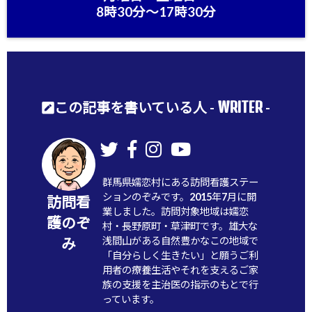
8時30分〜17時30分
WRITER
この記事を書いている人 -
-
群馬県嬬恋村にある訪問看護ステー
ションのぞみです。2015年7月に開
訪問看
業しました。訪問対象地域は嬬恋
護のぞ
村・長野原町・草津町です。雄大な
浅間山がある自然豊かなこの地域で
み
「自分らしく生きたい」と願うご利
用者の療養生活やそれを支えるご家
族の支援を主治医の指示のもとで行
っています。