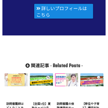
詳しいプロフィールは
こちら
Related Posts
関連記事 -
-
訪問看護師は
【全国1位】夏
訪問看護の保
【移住や子育
どんなことを
秋キャベツ生
険適用外サー
て】嬬恋村を