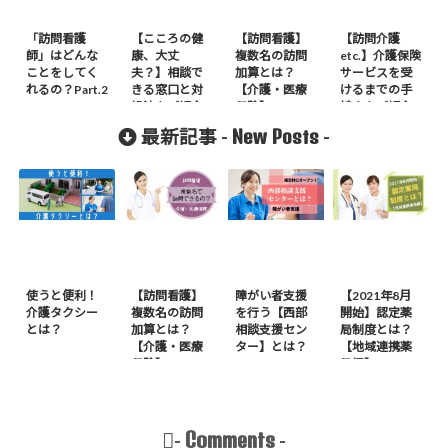
「訪問看護
【こころの健
【訪問看護】
【訪問介護
師」はどんな
康、大丈
複数名の訪問
etc.】介護保険
ことをしてく
夫？】相談で
加算とは？
サービスを受
れるの？Part.2
きる窓口と対
【介護・医療
けるまでの手
処法をご紹介
保険】
続きをご紹介
New Posts
最新記事 -
-
使うと便利！
【訪問看護】
障がい者支援
【2021年8月
介護タクシー
複数名の訪問
を行う【西部
開始】認定薬
とは？
加算とは？
相談支援セン
局制度とは？
【介護・医療
ター】とは？
【地域連携薬
保険】
局編】
Comments
-
-