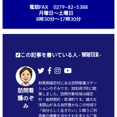
電話FAX 0279−82−5388
月曜日〜土曜日
8時30分〜17時30分
WRITER
この記事を書いている人 -
-
群馬県嬬恋村にある訪問看護ステー
ションのぞみです。2015年7月に開
訪問看
業しました。訪問対象地域は嬬恋
護のぞ
村・長野原町・草津町です。雄大な
浅間山がある自然豊かなこの地域で
み
「自分らしく生きたい」と願うご利
用者の療養生活やそれを支えるご家