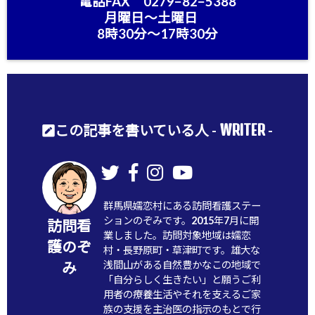
電話FAX 0279−82−5388
月曜日〜土曜日
8時30分〜17時30分
WRITER
この記事を書いている人 -
-
群馬県嬬恋村にある訪問看護ステー
ションのぞみです。2015年7月に開
訪問看
業しました。訪問対象地域は嬬恋
護のぞ
村・長野原町・草津町です。雄大な
浅間山がある自然豊かなこの地域で
み
「自分らしく生きたい」と願うご利
用者の療養生活やそれを支えるご家
族の支援を主治医の指示のもとで行