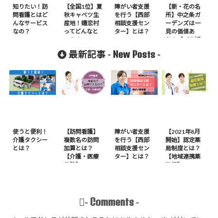
知りたい！訪
【全国1位】夏
障がい者支援
【新・花の名
問看護とはど
秋キャベツ生
を行う【西部
所】中之条ガ
んなサービス
産地！嬬恋村
相談支援セン
ーデンズは一
なの？
ってどんなと
ター】とは？
見の価値あ
ころ？
り！【バラ好
き必見】
New Posts
最新記事 -
-
使うと便利！
【訪問看護】
障がい者支援
【2021年8月
介護タクシー
複数名の訪問
を行う【西部
開始】認定薬
とは？
加算とは？
相談支援セン
局制度とは？
【介護・医療
ター】とは？
【地域連携薬
保険】
局編】
Comments
-
-