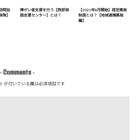
訪問加
障がい者支援を行う【西部相
【2021年8月開始】認定薬局
保険】
談支援センター】とは？
制度とは？【地域連携薬局
編】
Comments
-
-
※
が付いている欄は必須項目です