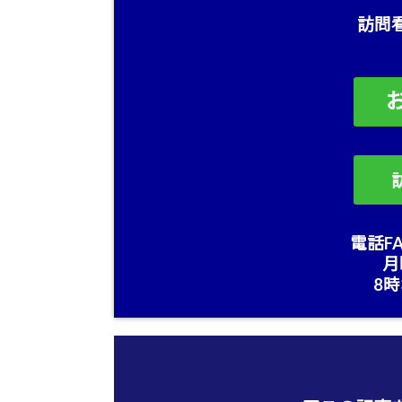
訪問
電話FA
月
8時