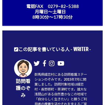
電話FAX 0279−82−5388
月曜日〜土曜日
8時30分〜17時30分
WRITER
この記事を書いている人 -
-
群馬県嬬恋村にある訪問看護ステー
ションのぞみです。2015年7月に開
訪問看
業しました。訪問対象地域は嬬恋
護のぞ
村・長野原町・草津町です。雄大な
浅間山がある自然豊かなこの地域で
み
「自分らしく生きたい」と願うご利
用者の療養生活やそれを支えるご家