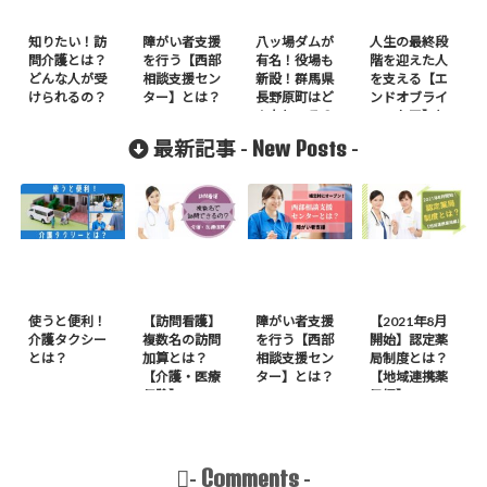
知りたい！訪
障がい者支援
八ッ場ダムが
人生の最終段
問介護とは？
を行う【西部
有名！役場も
階を迎えた人
どんな人が受
相談支援セン
新設！群馬県
を支える【エ
けられるの？
ター】とは？
長野原町はど
ンドオブライ
んなところ？
フ・ケア】と
は？
New Posts
最新記事 -
-
使うと便利！
【訪問看護】
障がい者支援
【2021年8月
介護タクシー
複数名の訪問
を行う【西部
開始】認定薬
とは？
加算とは？
相談支援セン
局制度とは？
【介護・医療
ター】とは？
【地域連携薬
保険】
局編】
Comments
-
-