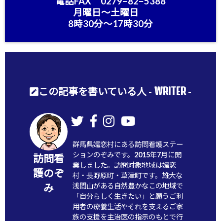
電話FAX 0279−82−5388
月曜日〜土曜日
8時30分〜17時30分
WRITER
この記事を書いている人 -
-
群馬県嬬恋村にある訪問看護ステー
ションのぞみです。2015年7月に開
訪問看
業しました。訪問対象地域は嬬恋
護のぞ
村・長野原町・草津町です。雄大な
浅間山がある自然豊かなこの地域で
み
「自分らしく生きたい」と願うご利
用者の療養生活やそれを支えるご家
族の支援を主治医の指示のもとで行