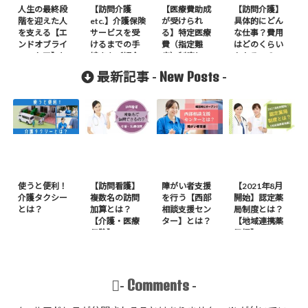
人生の最終段
【訪問介護
【医療費助成
【訪問介護】
階を迎えた人
etc.】介護保険
が受けられ
具体的にどん
を支える【エ
サービスを受
る】特定医療
な仕事？費用
ンドオブライ
けるまでの手
費（指定難
はどのくらい
フ・ケア】と
続きをご紹介
病）制度と
かかるの？
は？
は？
New Posts
最新記事 -
-
使うと便利！
【訪問看護】
障がい者支援
【2021年8月
介護タクシー
複数名の訪問
を行う【西部
開始】認定薬
とは？
加算とは？
相談支援セン
局制度とは？
【介護・医療
ター】とは？
【地域連携薬
保険】
局編】
Comments
-
-