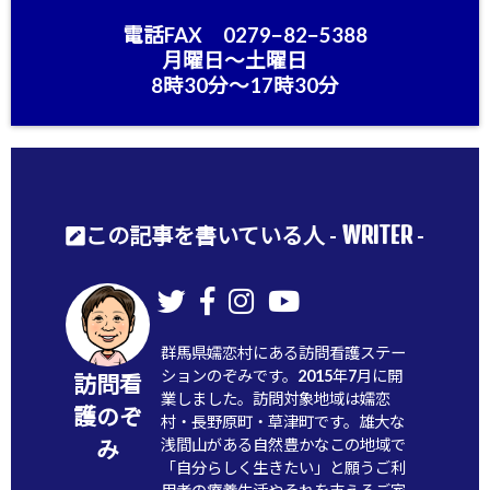
電話FAX 0279−82−5388
月曜日〜土曜日
8時30分〜17時30分
WRITER
この記事を書いている人 -
-
群馬県嬬恋村にある訪問看護ステー
ションのぞみです。2015年7月に開
訪問看
業しました。訪問対象地域は嬬恋
護のぞ
村・長野原町・草津町です。雄大な
浅間山がある自然豊かなこの地域で
み
「自分らしく生きたい」と願うご利