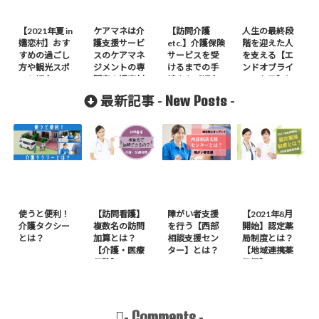
【2021年夏 in
ケアマネは介
【訪問介護
人生の最終段
嬬恋村】おす
護支援サービ
etc.】介護保険
階を迎えた人
すめの過ごし
スのケアマネ
サービスを受
を支える【エ
方や観光スポ
ジメントの専
けるまでの手
ンドオブライ
ット紹介
門家！嬬恋村
続きをご紹介
フ・ケア】と
のケアマネの
は？
New Posts
最新記事 -
-
事も知りた
い！
使うと便利！
【訪問看護】
障がい者支援
【2021年8月
介護タクシー
複数名の訪問
を行う【西部
開始】認定薬
とは？
加算とは？
相談支援セン
局制度とは？
【介護・医療
ター】とは？
【地域連携薬
保険】
局編】
Comments
-
-