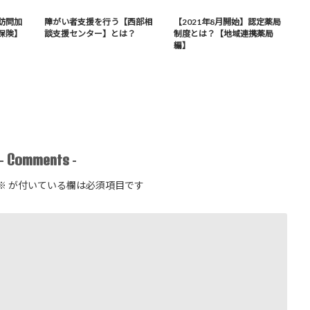
訪問加
障がい者支援を行う【西部相
【2021年8月開始】認定薬局
保険】
談支援センター】とは？
制度とは？【地域連携薬局
編】
Comments
-
-
※
が付いている欄は必須項目です