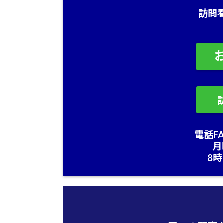
訪問
電話FA
月
8時