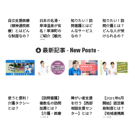
自立支援医療
日本の名湯・
知りたい！訪
知りたい！訪
（精神通院医
草津温泉が有
問看護とはど
問介護とは？
療）とはどん
名！草津町の
んなサービス
どんな人が受
な制度なの？
ご紹介【観光
なの？
けられるの？
編】
New Posts
最新記事 -
-
使うと便利！
【訪問看護】
障がい者支援
【2021年8月
介護タクシー
複数名の訪問
を行う【西部
開始】認定薬
とは？
加算とは？
相談支援セン
局制度とは？
【介護・医療
ター】とは？
【地域連携薬
保険】
局編】