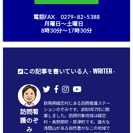
電話FAX 0279−82−5388
月曜日〜土曜日
8時30分〜17時30分
WRITER
この記事を書いている人 -
-
群馬県嬬恋村にある訪問看護ステー
ションのぞみです。2015年7月に開
訪問看
業しました。訪問対象地域は嬬恋
護のぞ
村・長野原町・草津町です。雄大な
浅間山がある自然豊かなこの地域で
み