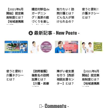
【2021年8月
嬬恋村移住de
知りたい！訪
使うと便利！
開始】認定薬
ガーデニン
問介護とは？
介護タクシー
局制度とは？
グ！高原の庭
どんな人が受
とは？
【地域連携薬
づくりを楽し
けられるの？
局編】
む【お店も紹
介】
New Posts
最新記事 -
-
使うと便利！
【訪問看護】
障がい者支援
【2021年8月
介護タクシー
複数名の訪問
を行う【西部
開始】認定薬
とは？
加算とは？
相談支援セン
局制度とは？
【介護・医療
ター】とは？
【地域連携薬
保険】
局編】
Comments
-
-