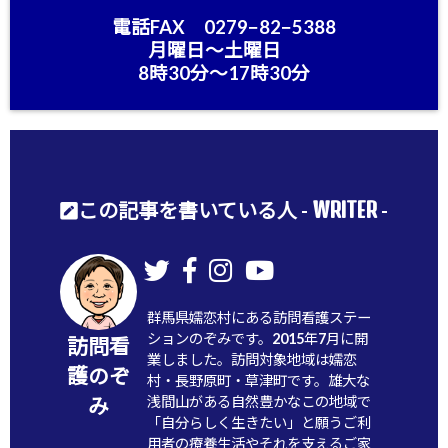
電話FAX 0279−82−5388
月曜日〜土曜日
8時30分〜17時30分
WRITER
この記事を書いている人 -
-
群馬県嬬恋村にある訪問看護ステー
ションのぞみです。2015年7月に開
訪問看
業しました。訪問対象地域は嬬恋
護のぞ
村・長野原町・草津町です。雄大な
浅間山がある自然豊かなこの地域で
み
「自分らしく生きたい」と願うご利
用者の療養生活やそれを支えるご家