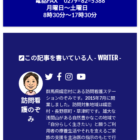
電話FAX 0279−82−5388
月曜日〜土曜日
8時30分〜17時30分
WRITER
この記事を書いている人 -
-
群馬県嬬恋村にある訪問看護ステー
ションのぞみです。2015年7月に開
訪問看
業しました。訪問対象地域は嬬恋
護のぞ
村・長野原町・草津町です。雄大な
浅間山がある自然豊かなこの地域で
み
「自分らしく生きたい」と願うご利
用者の療養生活やそれを支えるご家
族の支援を主治医の指示のもとで行