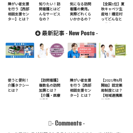
障がい者支援
知りたい！訪
気になる訪問
【全国1位】夏
を行う【西部
問看護とはど
看護の費用。
秋キャベツ生
相談支援セン
んなサービス
実際どれくら
産地！嬬恋村
ター】とは？
なの？
いかかるの？
ってどんなと
ころ？
New Posts
最新記事 -
-
使うと便利！
【訪問看護】
障がい者支援
【2021年8月
介護タクシー
複数名の訪問
を行う【西部
開始】認定薬
とは？
加算とは？
相談支援セン
局制度とは？
【介護・医療
ター】とは？
【地域連携薬
保険】
局編】
Comments
-
-