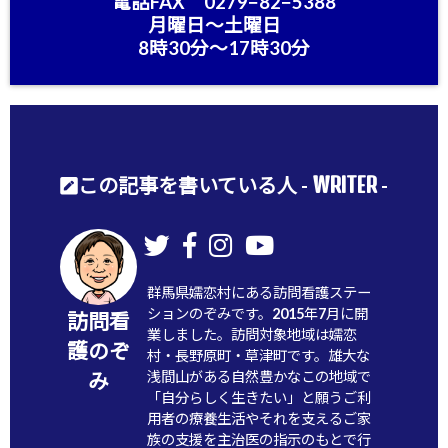
電話FAX 0279−82−5388
月曜日〜土曜日
8時30分〜17時30分
WRITER
この記事を書いている人 -
-
群馬県嬬恋村にある訪問看護ステー
ションのぞみです。2015年7月に開
訪問看
業しました。訪問対象地域は嬬恋
護のぞ
村・長野原町・草津町です。雄大な
浅間山がある自然豊かなこの地域で
み
「自分らしく生きたい」と願うご利
用者の療養生活やそれを支えるご家
族の支援を主治医の指示のもとで行