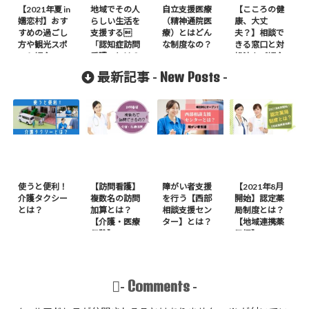
【2021年夏 in
地域でその人
自立支援医療
【こころの健
嬬恋村】おす
らしい生活を
（精神通院医
康、大丈
すめの過ごし
支援する
療）とはどん
夫？】相談で
方や観光スポ
「認知症訪問
な制度なの？
きる窓口と対
ット紹介
看護」とは？
処法をご紹介
New Posts
最新記事 -
-
使うと便利！
【訪問看護】
障がい者支援
【2021年8月
介護タクシー
複数名の訪問
を行う【西部
開始】認定薬
とは？
加算とは？
相談支援セン
局制度とは？
【介護・医療
ター】とは？
【地域連携薬
保険】
局編】
Comments
-
-