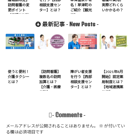
訪問看護の変
相談支援セン
名！草津町の
実際どれくら
更ポイント
ター】とは？
ご紹介【観光
いかかるの？
【看護体制強
編】
化加算】
New Posts
最新記事 -
-
使うと便利！
【訪問看護】
障がい者支援
【2021年8月
介護タクシー
複数名の訪問
を行う【西部
開始】認定薬
とは？
加算とは？
相談支援セン
局制度とは？
【介護・医療
ター】とは？
【地域連携薬
保険】
局編】
Comments
-
-
メールアドレスが公開されることはありません。
※
が付いてい
る欄は必須項目です