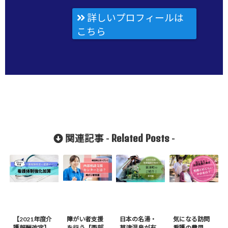
詳しいプロフィールは
こちら
Related Posts
関連記事 -
-
【2021年度介
障がい者支援
日本の名湯・
気になる訪問
護報酬改定】
を行う【西部
草津温泉が有
看護の費用。