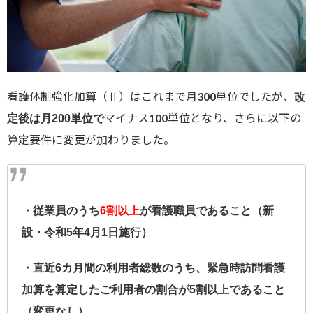
看護体制強化加算（Ⅱ）はこれまで月300単位でしたが、
改
マイナス100単位となり、さらに以下の
定後は月200単位で
算定要件に変更が加わりました。
・従業員のうち
6割以上
が看護職員であること（新
設・令和5年4月1日施行）
・直近6カ月間の利用者総数のうち、緊急時訪問看護
加算を算定したご利用者の割合が5割以上であること
（変更なし）