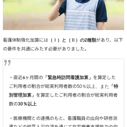
看護体制強化加算には
があり、以下
（Ⅰ）と（Ⅱ）の2種類
の要件を共通にみたす必要がありました。
・直近6ヶ月間の
を算定した
「緊急時訪問看護加算」
ご利用者の割合が総実利用者数の
50％以上
、また
「特
を算定したご利用者の割合が総実利用者
別管理加算」
数の
30％以上
・医療機関との連携のもと、看護職員の出向や研修派
遣などの相互人災交流を通じて在宅療養支援能力の向