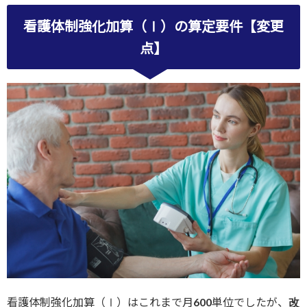
看護体制強化加算（Ⅰ）の算定要件【変更
点】
看護体制強化加算（Ⅰ）はこれまで月600単位でしたが、
改