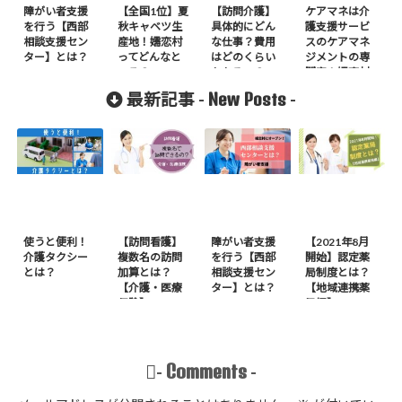
障がい者支援
【全国1位】夏
【訪問介護】
ケアマネは介
を行う【西部
秋キャベツ生
具体的にどん
護支援サービ
相談支援セン
産地！嬬恋村
な仕事？費用
スのケアマネ
ター】とは？
ってどんなと
はどのくらい
ジメントの専
ころ？
かかるの？
門家！嬬恋村
のケアマネの
New Posts
最新記事 -
-
事も知りた
い！
使うと便利！
【訪問看護】
障がい者支援
【2021年8月
介護タクシー
複数名の訪問
を行う【西部
開始】認定薬
とは？
加算とは？
相談支援セン
局制度とは？
【介護・医療
ター】とは？
【地域連携薬
保険】
局編】
Comments
-
-