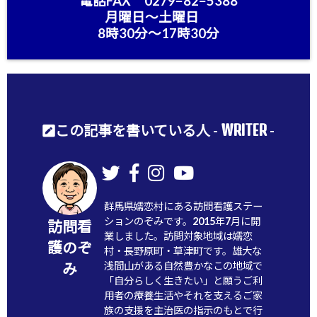
電話FAX 0279−82−5388
月曜日〜土曜日
8時30分〜17時30分
WRITER
この記事を書いている人 -
-
群馬県嬬恋村にある訪問看護ステー
ションのぞみです。2015年7月に開
訪問看
業しました。訪問対象地域は嬬恋
護のぞ
村・長野原町・草津町です。雄大な
浅間山がある自然豊かなこの地域で
み
「自分らしく生きたい」と願うご利
用者の療養生活やそれを支えるご家
族の支援を主治医の指示のもとで行