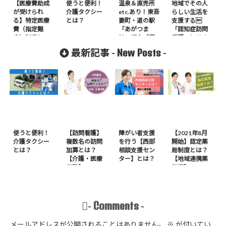
【医療費助成
使うと便利！
温泉＆直売所
地域でその人
が受けられ
介護タクシー
etc.あり！東吾
らしい生活を
る】特定医療
とは？
妻町・道の駅
支援する
費（指定難
「あがつま
「認知症訪問
病）制度と
峡」紹介【写
看護」とは？
は？
真多め】
New Posts
最新記事 -
-
使うと便利！
【訪問看護】
障がい者支援
【2021年8月
介護タクシー
複数名の訪問
を行う【西部
開始】認定薬
とは？
加算とは？
相談支援セン
局制度とは？
【介護・医療
ター】とは？
【地域連携薬
保険】
局編】
Comments
-
-
メールアドレスが公開されることはありません。
※
が付いてい