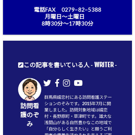
電話FAX 0279−82−5388
月曜日〜土曜日
8時30分〜17時30分
WRITER
この記事を書いている人 -
-
群馬県嬬恋村にある訪問看護ステー
ションのぞみです。2015年7月に開
訪問看
業しました。訪問対象地域は嬬恋
護のぞ
村・長野原町・草津町です。雄大な
浅間山がある自然豊かなこの地域で
み
「自分らしく生きたい」と願うご利