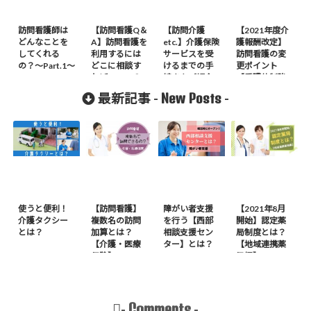
訪問看護師は
【訪問看護Q＆
【訪問介護
【2021年度介
どんなことを
A】訪問看護を
etc.】介護保険
護報酬改定】
してくれる
利用するには
サービスを受
訪問看護の変
の？〜Part.1〜
どこに相談す
けるまでの手
更ポイント
ればいいの？
続きをご紹介
【看護体制強
化加算】
New Posts
最新記事 -
-
使うと便利！
【訪問看護】
障がい者支援
【2021年8月
介護タクシー
複数名の訪問
を行う【西部
開始】認定薬
とは？
加算とは？
相談支援セン
局制度とは？
【介護・医療
ター】とは？
【地域連携薬
保険】
局編】
Comments
-
-