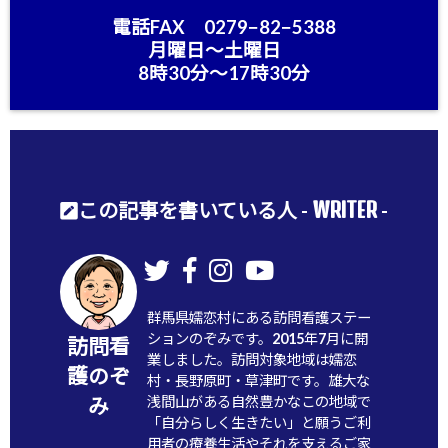
電話FAX 0279−82−5388
月曜日〜土曜日
8時30分〜17時30分
WRITER
この記事を書いている人 -
-
群馬県嬬恋村にある訪問看護ステー
ションのぞみです。2015年7月に開
訪問看
業しました。訪問対象地域は嬬恋
護のぞ
村・長野原町・草津町です。雄大な
浅間山がある自然豊かなこの地域で
み
「自分らしく生きたい」と願うご利
用者の療養生活やそれを支えるご家