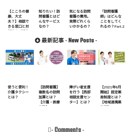
【こころの健
知りたい！訪
気になる訪問
「訪問看護
康、大丈
問看護とはど
看護の費用。
師」はどんな
夫？】相談で
んなサービス
実際どれくら
ことをしてく
きる窓口と対
なの？
いかかるの？
れるの？Part.2
処法をご紹介
New Posts
最新記事 -
-
使うと便利！
【訪問看護】
障がい者支援
【2021年8月
介護タクシー
複数名の訪問
を行う【西部
開始】認定薬
とは？
加算とは？
相談支援セン
局制度とは？
【介護・医療
ター】とは？
【地域連携薬
保険】
局編】
Comments
-
-