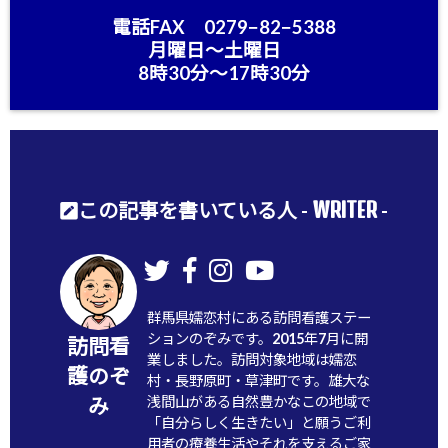
電話FAX 0279−82−5388
月曜日〜土曜日
8時30分〜17時30分
WRITER
この記事を書いている人 -
-
群馬県嬬恋村にある訪問看護ステー
ションのぞみです。2015年7月に開
訪問看
業しました。訪問対象地域は嬬恋
護のぞ
村・長野原町・草津町です。雄大な
浅間山がある自然豊かなこの地域で
み
「自分らしく生きたい」と願うご利
用者の療養生活やそれを支えるご家