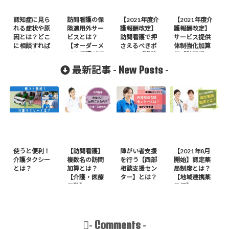
認知症に見ら
訪問看護の保
【2021年度介
【2021年度介
れる症状や原
険適用外サー
護報酬改定】
護報酬改定】
因とは？どこ
ビスとは？
訪問看護で押
サービス提供
に相談すれば
【オーダーメ
さえるべきポ
体制強化加算
いいの？
イド看護が受
イント【退院
編【訪問看
けられる】
当日の訪問看
護】
New Posts
最新記事 -
-
護】
使うと便利！
【訪問看護】
障がい者支援
【2021年8月
介護タクシー
複数名の訪問
を行う【西部
開始】認定薬
とは？
加算とは？
相談支援セン
局制度とは？
【介護・医療
ター】とは？
【地域連携薬
保険】
局編】
Comments
-
-