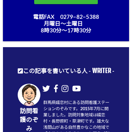
電話FAX 0279−82−5388
月曜日〜土曜日
8時30分〜17時30分
WRITER
この記事を書いている人 -
-
群馬県嬬恋村にある訪問看護ステー
ションのぞみです。2015年7月に開
訪問看
業しました。訪問対象地域は嬬恋
護のぞ
村・長野原町・草津町です。雄大な
浅間山がある自然豊かなこの地域で
み