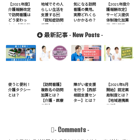
【2021年度】
地域でその人
気になる訪問
【2021年度介
介護報酬改定
らしい生活を
看護の費用。
護報酬改定】
で訪問看護は
支援する
実際どれくら
サービス提供
どう変わっ
「認知症訪問
いかかるの？
体制強化加算
た？【機能強
看護」とは？
編【訪問看
化編】
護】
New Posts
最新記事 -
-
使うと便利！
【訪問看護】
障がい者支援
【2021年8月
介護タクシー
複数名の訪問
を行う【西部
開始】認定薬
とは？
加算とは？
相談支援セン
局制度とは？
【介護・医療
ター】とは？
【地域連携薬
保険】
局編】
Comments
-
-