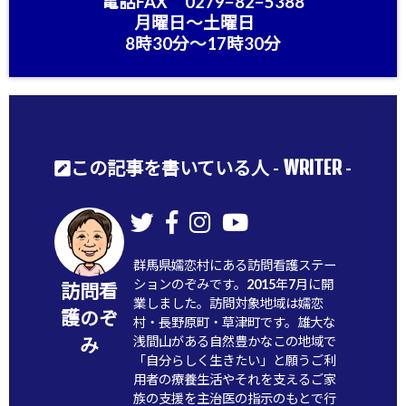
電話FAX 0279−82−5388
月曜日〜土曜日
8時30分〜17時30分
WRITER
この記事を書いている人 -
-
群馬県嬬恋村にある訪問看護ステー
ションのぞみです。2015年7月に開
訪問看
業しました。訪問対象地域は嬬恋
護のぞ
村・長野原町・草津町です。雄大な
浅間山がある自然豊かなこの地域で
み
「自分らしく生きたい」と願うご利
用者の療養生活やそれを支えるご家
族の支援を主治医の指示のもとで行