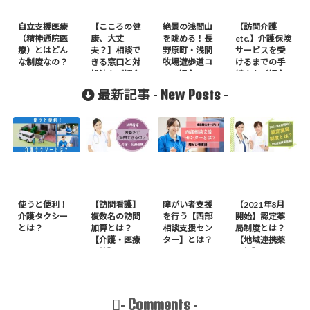
自立支援医療
【こころの健
絶景の浅間山
【訪問介護
（精神通院医
康、大丈
を眺める！長
etc.】介護保険
療）とはどん
夫？】相談で
野原町・浅間
サービスを受
な制度なの？
きる窓口と対
牧場遊歩道コ
けるまでの手
処法をご紹介
ース紹介
続きをご紹介
New Posts
最新記事 -
-
使うと便利！
【訪問看護】
障がい者支援
【2021年8月
介護タクシー
複数名の訪問
を行う【西部
開始】認定薬
とは？
加算とは？
相談支援セン
局制度とは？
【介護・医療
ター】とは？
【地域連携薬
保険】
局編】
Comments
-
-