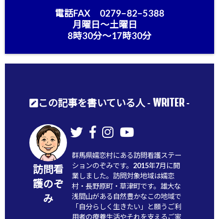
電話FAX 0279−82−5388
月曜日〜土曜日
8時30分〜17時30分
WRITER
この記事を書いている人 -
-
群馬県嬬恋村にある訪問看護ステー
ションのぞみです。2015年7月に開
訪問看
業しました。訪問対象地域は嬬恋
護のぞ
村・長野原町・草津町です。雄大な
浅間山がある自然豊かなこの地域で
み
「自分らしく生きたい」と願うご利
用者の療養生活やそれを支えるご家