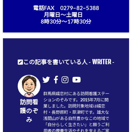
電話FAX 0279−82−5388
月曜日〜土曜日
8時30分〜17時30分
WRITER
この記事を書いている人 -
-
群馬県嬬恋村にある訪問看護ステー
ションのぞみです。2015年7月に開
訪問看
業しました。訪問対象地域は嬬恋
護のぞ
村・長野原町・草津町です。雄大な
浅間山がある自然豊かなこの地域で
み
「自分らしく生きたい」と願うご利
用者の療養生活やそれを支えるご家