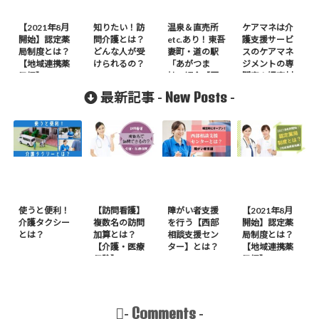
【2021年8月
知りたい！訪
温泉＆直売所
ケアマネは介
開始】認定薬
問介護とは？
etc.あり！東吾
護支援サービ
局制度とは？
どんな人が受
妻町・道の駅
スのケアマネ
【地域連携薬
けられるの？
「あがつま
ジメントの専
局編】
峡」紹介【写
門家！嬬恋村
真多め】
のケアマネの
New Posts
最新記事 -
-
事も知りた
い！
使うと便利！
【訪問看護】
障がい者支援
【2021年8月
介護タクシー
複数名の訪問
を行う【西部
開始】認定薬
とは？
加算とは？
相談支援セン
局制度とは？
【介護・医療
ター】とは？
【地域連携薬
保険】
局編】
Comments
-
-