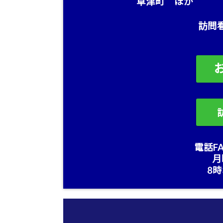
草津町 ほか
訪問
電話FA
月
8時