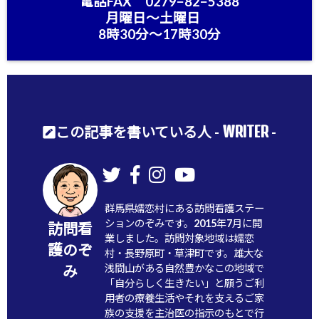
電話FAX 0279−82−5388
月曜日〜土曜日
8時30分〜17時30分
WRITER
この記事を書いている人 -
-
群馬県嬬恋村にある訪問看護ステー
ションのぞみです。2015年7月に開
訪問看
業しました。訪問対象地域は嬬恋
護のぞ
村・長野原町・草津町です。雄大な
浅間山がある自然豊かなこの地域で
み
「自分らしく生きたい」と願うご利
用者の療養生活やそれを支えるご家
族の支援を主治医の指示のもとで行