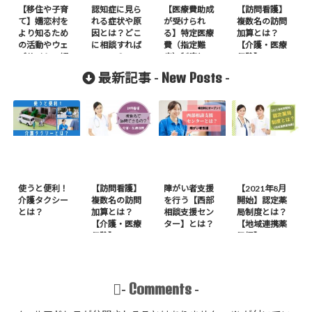
【移住や子育
認知症に見ら
【医療費助成
【訪問看護】
て】嬬恋村を
れる症状や原
が受けられ
複数名の訪問
より知るため
因とは？どこ
る】特定医療
加算とは？
の活動やウェ
に相談すれば
費（指定難
【介護・医療
ブサイトの紹
いいの？
病）制度と
保険】
介
は？
New Posts
最新記事 -
-
使うと便利！
【訪問看護】
障がい者支援
【2021年8月
介護タクシー
複数名の訪問
を行う【西部
開始】認定薬
とは？
加算とは？
相談支援セン
局制度とは？
【介護・医療
ター】とは？
【地域連携薬
保険】
局編】
Comments
-
-