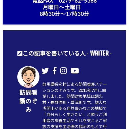
電話FAX 0279−82−5388
月曜日〜土曜日
8時30分〜17時30分
WRITER
この記事を書いている人 -
-
群馬県嬬恋村にある訪問看護ステー
ションのぞみです。2015年7月に開
訪問看
業しました。訪問対象地域は嬬恋
護のぞ
村・長野原町・草津町です。雄大な
浅間山がある自然豊かなこの地域で
み
「自分らしく生きたい」と願うご利
用者の療養生活やそれを支えるご家
族の支援を主治医の指示のもとで行