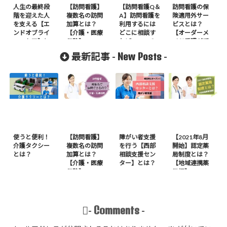
人生の最終段
【訪問看護】
【訪問看護Q＆
訪問看護の保
階を迎えた人
複数名の訪問
A】訪問看護を
険適用外サー
を支える【エ
加算とは？
利用するには
ビスとは？
ンドオブライ
【介護・医療
どこに相談す
【オーダーメ
フ・ケア】と
保険】
ればいいの？
イド看護が受
は？
けられる】
New Posts
最新記事 -
-
使うと便利！
【訪問看護】
障がい者支援
【2021年8月
介護タクシー
複数名の訪問
を行う【西部
開始】認定薬
とは？
加算とは？
相談支援セン
局制度とは？
【介護・医療
ター】とは？
【地域連携薬
保険】
局編】
Comments
-
-