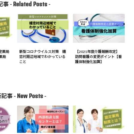
Related Posts
事 -
-
定薬局
新型コロナウイルス対策 嬬
【2021年度介護報酬改定】
薬局
恋村周辺地域でわかっている
訪問看護の変更ポイント【看
こと
護体制強化加算】
New Posts
記事 -
-