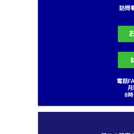
訪問
電話FA
月
8時