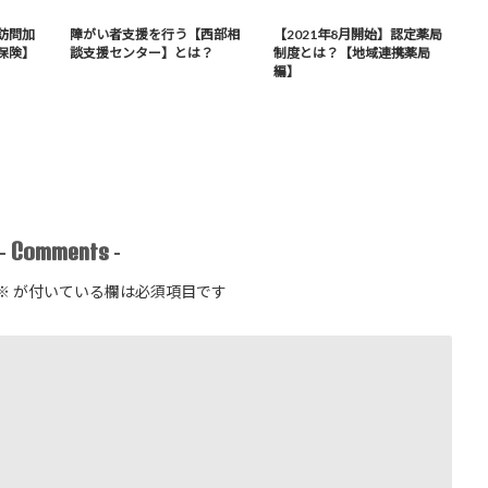
訪問加
障がい者支援を行う【西部相
【2021年8月開始】認定薬局
保険】
談支援センター】とは？
制度とは？【地域連携薬局
編】
Comments
-
-
※
が付いている欄は必須項目です