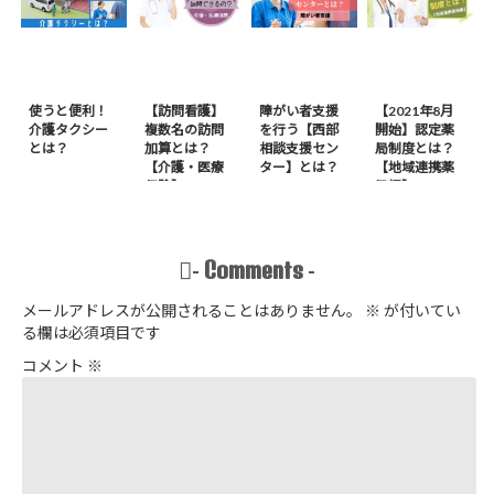
使うと便利！
【訪問看護】
障がい者支援
【2021年8月
介護タクシー
複数名の訪問
を行う【西部
開始】認定薬
とは？
加算とは？
相談支援セン
局制度とは？
【介護・医療
ター】とは？
【地域連携薬
保険】
局編】
Comments
-
-
メールアドレスが公開されることはありません。
※
が付いてい
る欄は必須項目です
コメント
※