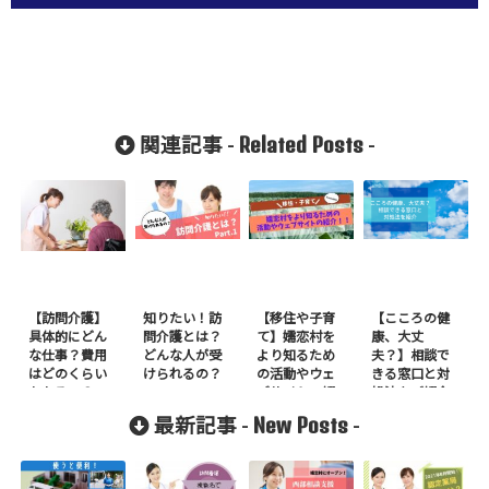
Related Posts
関連記事 -
-
【訪問介護】
知りたい！訪
【移住や子育
【こころの健
具体的にどん
問介護とは？
て】嬬恋村を
康、大丈
な仕事？費用
どんな人が受
より知るため
夫？】相談で
はどのくらい
けられるの？
の活動やウェ
きる窓口と対
かかるの？
ブサイトの紹
処法をご紹介
介
New Posts
最新記事 -
-