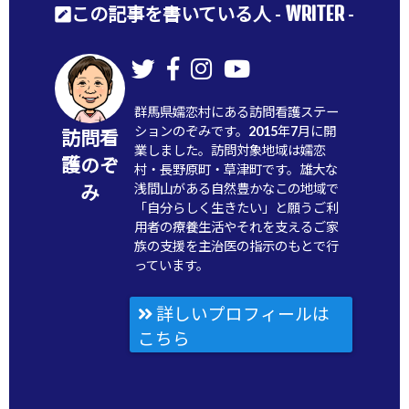
WRITER
この記事を書いている人 -
-
群馬県嬬恋村にある訪問看護ステー
ションのぞみです。2015年7月に開
訪問看
業しました。訪問対象地域は嬬恋
護のぞ
村・長野原町・草津町です。雄大な
浅間山がある自然豊かなこの地域で
み
「自分らしく生きたい」と願うご利
用者の療養生活やそれを支えるご家
族の支援を主治医の指示のもとで行
っています。
詳しいプロフィールは
こちら