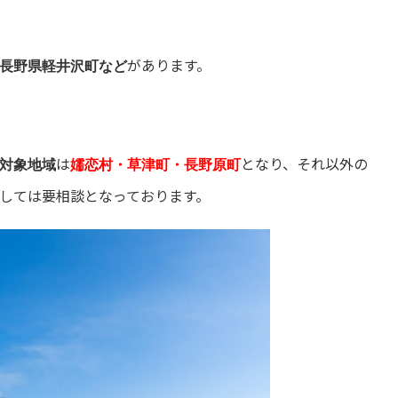
があります。
長野県軽井沢町など
は
となり、それ以外の
対象地域
嬬恋村・草津町・長野原町
しては要相談となっております。