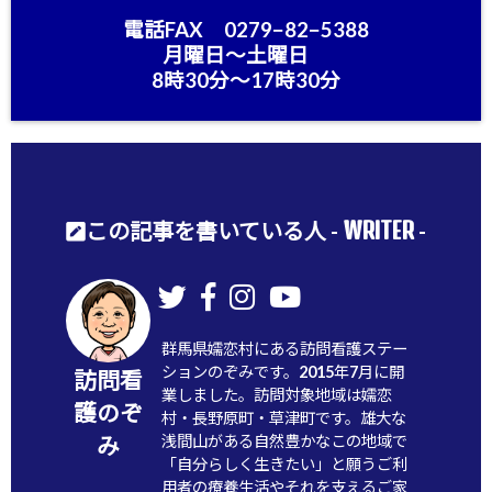
電話FAX 0279−82−5388
月曜日〜土曜日
8時30分〜17時30分
WRITER
この記事を書いている人 -
-
群馬県嬬恋村にある訪問看護ステー
ションのぞみです。2015年7月に開
訪問看
業しました。訪問対象地域は嬬恋
護のぞ
村・長野原町・草津町です。雄大な
浅間山がある自然豊かなこの地域で
み
「自分らしく生きたい」と願うご利
用者の療養生活やそれを支えるご家