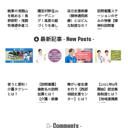
絶景の浅間山
嬬恋村移住de
自立支援医療
訪問看護ステ
を眺める！長
ガーデニン
（精神通院医
ーションのぞ
野原町・浅間
グ！高原の庭
療）とはどん
みの特徴【精
牧場遊歩道コ
づくりを楽し
な制度なの？
神科訪問看
ース紹介
む【お店も紹
護】とは？
介】
New Posts
最新記事 -
-
使うと便利！
【訪問看護】
障がい者支援
【2021年8月
介護タクシー
複数名の訪問
を行う【西部
開始】認定薬
とは？
加算とは？
相談支援セン
局制度とは？
【介護・医療
ター】とは？
【地域連携薬
保険】
局編】
Comments
-
-