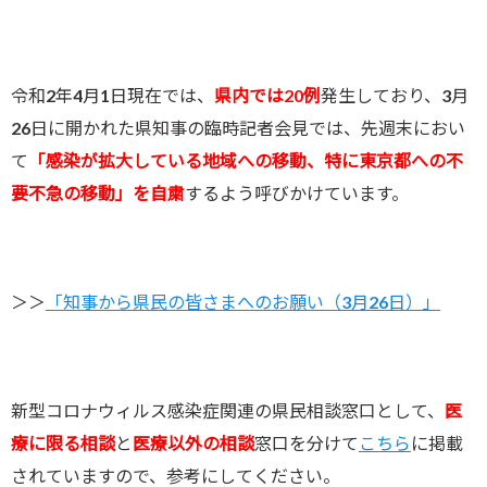
令和2年4月1日現在では、
県内では20例
発生しており、3月
26日に開かれた県知事の臨時記者会見では、先週末におい
て
「感染が拡大している地域への移動、特に東京都への不
要不急の移動」を自粛
するよう呼びかけています。
＞＞
「知事から県民の皆さまへのお願い（3月26日）」
新型コロナウィルス感染症関連の県民相談窓口として、
医
療に限る相談
と
医療以外の相談
窓口を分けて
こちら
に掲載
されていますので、参考にしてください。