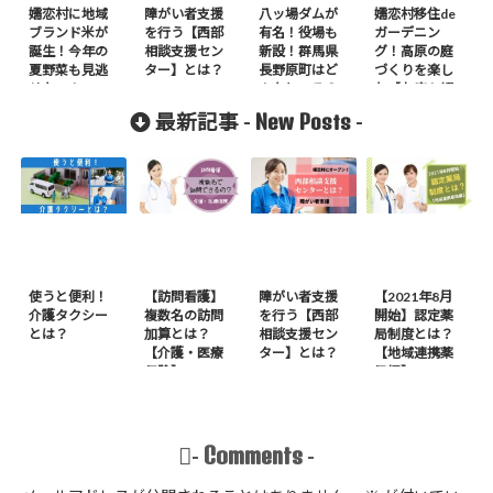
嬬恋村に地域
障がい者支援
八ッ場ダムが
嬬恋村移住de
ブランド米が
を行う【西部
有名！役場も
ガーデニン
誕生！今年の
相談支援セン
新設！群馬県
グ！高原の庭
夏野菜も見逃
ター】とは？
長野原町はど
づくりを楽し
せない！
んなところ？
む【お店も紹
介】
New Posts
最新記事 -
-
使うと便利！
【訪問看護】
障がい者支援
【2021年8月
介護タクシー
複数名の訪問
を行う【西部
開始】認定薬
とは？
加算とは？
相談支援セン
局制度とは？
【介護・医療
ター】とは？
【地域連携薬
保険】
局編】
Comments
-
-