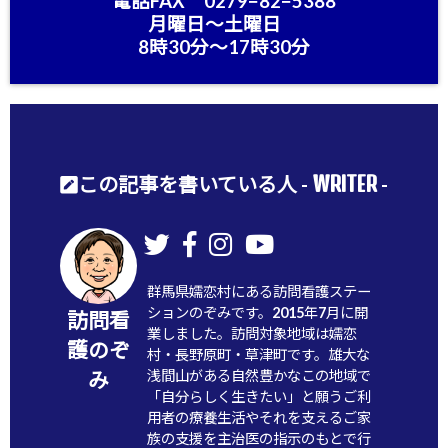
電話FAX 0279−82−5388
月曜日〜土曜日
8時30分〜17時30分
WRITER
この記事を書いている人 -
-
群馬県嬬恋村にある訪問看護ステー
ションのぞみです。2015年7月に開
訪問看
業しました。訪問対象地域は嬬恋
護のぞ
村・長野原町・草津町です。雄大な
浅間山がある自然豊かなこの地域で
み
「自分らしく生きたい」と願うご利
用者の療養生活やそれを支えるご家
族の支援を主治医の指示のもとで行