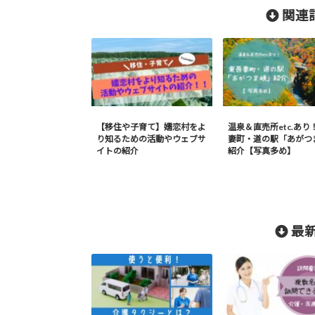
関連記
【移住や子育て】嬬恋村をよ
温泉＆直売所etc.あり
り知るための活動やウェブサ
妻町・道の駅「あがつ
イトの紹介
紹介【写真多め】
最新