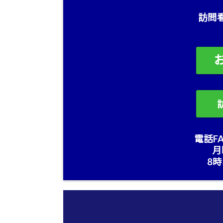
訪問
電話FA
月
8時