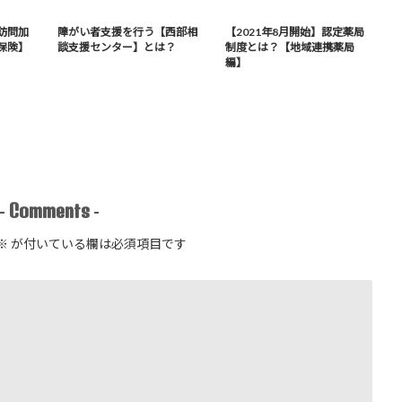
訪問加
障がい者支援を行う【西部相
【2021年8月開始】認定薬局
保険】
談支援センター】とは？
制度とは？【地域連携薬局
編】
Comments
-
-
※
が付いている欄は必須項目です