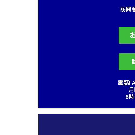
訪問
電話FA
月
8時