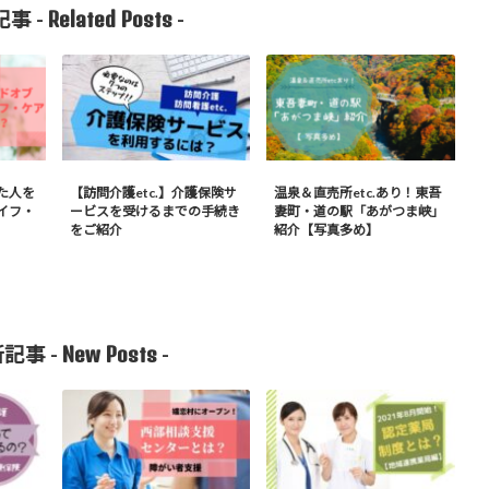
Related Posts
事 -
-
た人を
【訪問介護etc.】介護保険サ
温泉＆直売所etc.あり！東吾
イフ・
ービスを受けるまでの手続き
妻町・道の駅「あがつま峡」
をご紹介
紹介【写真多め】
New Posts
記事 -
-