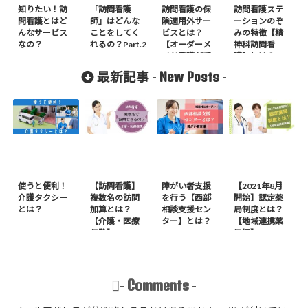
知りたい！訪
「訪問看護
訪問看護の保
訪問看護ステ
問看護とはど
師」はどんな
険適用外サー
ーションのぞ
んなサービス
ことをしてく
ビスとは？
みの特徴【精
なの？
れるの？Part.2
【オーダーメ
神科訪問看
イド看護が受
護】とは？
けられる】
New Posts
最新記事 -
-
使うと便利！
【訪問看護】
障がい者支援
【2021年8月
介護タクシー
複数名の訪問
を行う【西部
開始】認定薬
とは？
加算とは？
相談支援セン
局制度とは？
【介護・医療
ター】とは？
【地域連携薬
保険】
局編】
Comments
-
-