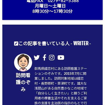
電話FAX 0279−82−5388
月曜日〜土曜日
8時30分〜17時30分
WRITER
この記事を書いている人 -
-
群馬県嬬恋村にある訪問看護ステー
ションのぞみです。2015年7月に開
訪問看
業しました。訪問対象地域は嬬恋
護のぞ
村・長野原町・草津町です。雄大な
浅間山がある自然豊かなこの地域で
み
「自分らしく生きたい」と願うご利
用者の療養生活やそれを支えるご家
族の支援を主治医の指示のもとで行