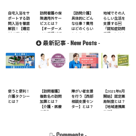
自宅入浴をサ
訪問看護の保
【訪問介護】
地域でその人
ポートする訪
険適用外サー
具体的にどん
らしい生活を
問入浴を徹底
ビスとは？
な仕事？費用
支援する
解説！【嬬恋
【オーダーメ
はどのくらい
「認知症訪問
村で受けられ
イド看護が受
かかるの？
看護」とは？
ます】
けられる】
New Posts
最新記事 -
-
使うと便利！
【訪問看護】
障がい者支援
【2021年8月
介護タクシー
複数名の訪問
を行う【西部
開始】認定薬
とは？
加算とは？
相談支援セン
局制度とは？
【介護・医療
ター】とは？
【地域連携薬
保険】
局編】
Comments
-
-