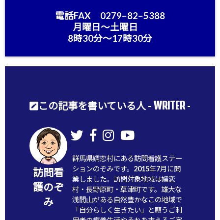
電話FAX 0279−82−5388
月曜日〜土曜日
8時30分〜17時30分
WRITER
この記事を書いている人 -
-
群馬県嬬恋村にある訪問看護ステー
ションのぞみです。2015年7月に開
訪問看
業しました。訪問対象地域は嬬恋
護のぞ
村・長野原町・草津町です。雄大な
浅間山がある自然豊かなこの地域で
み
「自分らしく生きたい」と願うご利